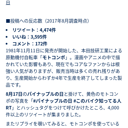
日
■投稿への反応数（2017年8月調査時点）
リツイート：4,474件
いいね：3,595件
コメント：172件
1981年11月11日に発売が開始した、本田技研工業による
原動機付自転車「
モトコンポ
」。漫画やアニメの中で描
かれていた影響もあり、現在でもコアなファンからは根
強い人気がありますが、販売当時は多くの売れ残りがあ
り、生産開始からわずか4年で生産を終了してしまった製
品です。
8月17日
の
パイナップルの日
と掛けて、黄色のモトコン
ポの写真を「
#パイナップルの日 #このバイク知ってる人
RT
」とハッシュタグをつけて呼びかけたところ、4,000
件以上のリツイートが集まりました。
またリプライを覗いてみると、モトコンポを使っている