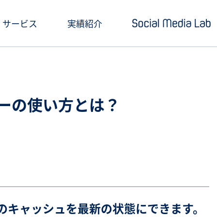
サービス
実績紹介
ショートドラマ制作
セミナー情報
SNSアカウント運用
お役立ち記事一覧
ッガーの使い方とは？
クリエイティブ制作・撮影
お役立ち資料ダウン
SNS投稿キャンペーン
Social Media Lab
炎上対策
メールマガジン
インフルエンサーPR
k上のキャッシュを最新の状態にできます。
SNS広告運用