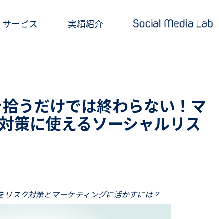
サービス
実績紹介
ショートドラマ制作
セミナー情報
SNSアカウント運用
お役立ち記事一覧
の声を拾うだけでは終わらない！マ
クリエイティブ制作・撮影
お役立ち資料ダウン
対策に使えるソーシャルリス
SNS投稿キャンペーン
Social Media Lab
炎上対策
メールマガジン
インフルエンサーPR
をリスク対策とマーケティングに活かすには？
SNS広告運用