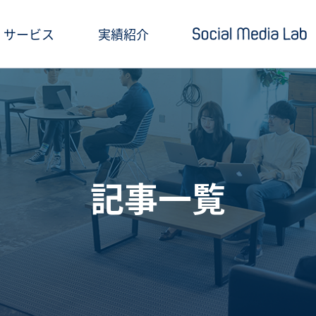
サービス
実績紹介
ショートドラマ制作
セミナー情報
SNSアカウント運用
お役立ち記事一覧
クリエイティブ制作・撮影
お役立ち資料ダウン
記事一覧
SNS投稿キャンペーン
Social Media Lab
炎上対策
メールマガジン
インフルエンサーPR
SNS広告運用