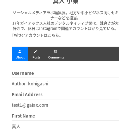
真人 小東
ソーシャルメディアラボ編集長。地方や中小ビジネス向けセミ
ナーなどを担当。
17年ガイアックス入社のデジタルネイティブ世代。靴磨きが大
好きで、休日はInstagramで関連アカウントばかり見ている。
Twitterアカウントはこちら。
person
create
comment
About
Posts
Comments
Username
Author_kohigashi
Email Address
test1@gaiax.com
First Name
真人