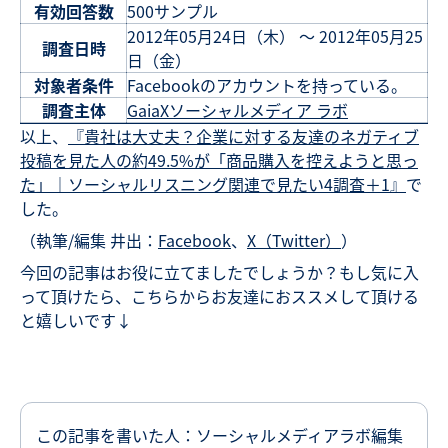
有効回答数
500サンプル
2012年05月24日（木） ～ 2012年05月25
調査日時
日（金）
対象者条件
Facebookのアカウントを持っている。
調査主体
GaiaXソーシャルメディア ラボ
以上、
『貴社は大丈夫？企業に対する友達のネガティブ
投稿を見た人の約49.5%が「商品購入を控えようと思っ
た」｜ソーシャルリスニング関連で見たい4調査＋1』
で
した。
（執筆/編集 井出：
Facebook
、
X（Twitter）
）
今回の記事はお役に立てましたでしょうか？もし気に入
って頂けたら、こちらからお友達におススメして頂ける
と嬉しいです↓
この記事を書いた人：ソーシャルメディアラボ編集