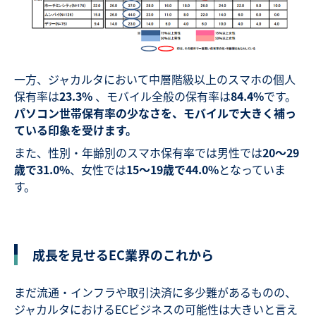
一方、ジャカルタにおいて中層階級以上のスマホの個人
保有率は
23.3%
、モバイル全般の保有率は
84.4%
です。
パソコン世帯保有率の少なさを、モバイルで大きく補っ
ている印象を受けます。
また、性別・年齢別のスマホ保有率では男性では
20～29
歳で31.0%
、女性では
15～19歳で44.0%
となっていま
す。
成長を見せるEC業界のこれから
まだ流通・インフラや取引決済に多少難があるものの、
ジャカルタにおけるECビジネスの可能性は大きいと言え