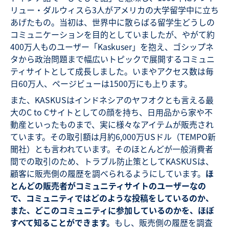
リュー・ダルウィスら3人がアメリカの大学留学中に立ち
あげたもの。当初は、世界中に散らばる留学生どうしの
コミュニケーションを目的としていましたが、やがて約
400万人ものユーザー「Kaskuser」を抱え、ゴシップネ
タから政治問題まで幅広いトピックで展開するコミュニ
ティサイトとして成長しました。いまやアクセス数は毎
日60万人、ページビューは1500万にも上ります。
また、KASKUSはインドネシアのヤフオクとも言える最
大のC to Cサイトとしての顔を持ち、日用品から家や不
動産といったものまで、実に様々なアイテムが販売され
ています。その取引額は月約6,000万USドル（TEMPO新
聞社）とも言われています。そのほとんどが一般消費者
間での取引のため、トラブル防止策としてKASKUSは、
顧客に販売側の履歴を調べられるようにしています。
ほ
とんどの販売者がコミュニティサイトのユーザーなの
で、コミュニティではどのような投稿をしているのか、
また、どこのコミュニティに参加しているのかを、ほぼ
すべて知ることができます。
もし、販売側の履歴を調査