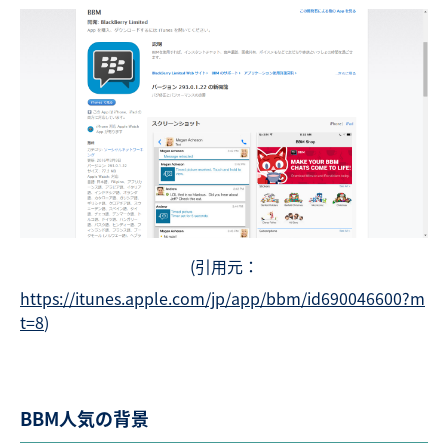
(引用元：
https://itunes.apple.com/jp/app/bbm/id690046600?m
t=8
)
BBM人気の背景