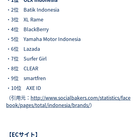
・2位 Batik Indonesia
・3位 XL Rame
・4位 BlackBerry
・5位 Yamaha Motor Indonesia
・6位 Lazada
・7位 Surfer Girl
・8位 CLEAR
・9位 smartfren
・10位 AXE ID
（引用元：
http://www.socialbakers.com/statistics/face
book/pages/total/indonesia/brands/
）
【ECサイト】