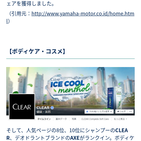
ェアを獲得しました。
（引用元：
http://www.yamaha-motor.co.id/home.htm
l
）
【ボディケア・コスメ】
そして、人気ページの8位、10位にシャンプーの
CLEA
R
、デオドラントブランドの
AXE
がランクイン。ボディケ