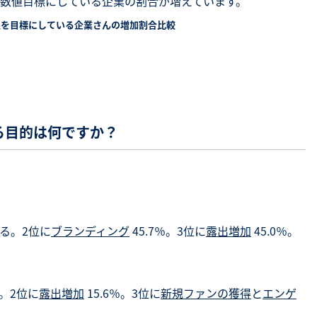
数値目標にしている企業の割合が増えています。
上を目標にしている企業さんの増加割合比較
営する目的は何ですか？
める。2位に
ブランディング
45.7％。3位に
露出増加
45.0％。
る。2位に
露出増加
15.6％。3位に
新規ファンの獲得
と
エンゲ