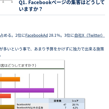
Q1. Facebookページの集客はどうして
いますか？
を占める。2位に
FacebookAd
28.1％。3位に
自社X（Twitter）
ページが多いという事で、あまり予算をかけずに独力で出来る施策
。