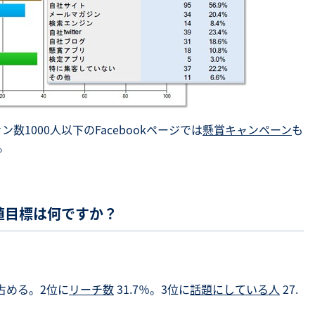
ン数1000人以下のFacebookページでは
懸賞キャンペーン
も
。
の数値目標は何ですか？
を占める。2位に
リーチ数
31.7％。3位に
話題にしている人
27.