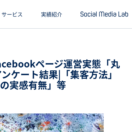
サービス
実績紹介
ショートドラマ制作
セミナー情報
SNSアカウント運用
お役立ち記事一覧
cebookページ運営実態「丸
クリエイティブ制作・撮影
お役立ち資料ダウン
アンケート結果|「集客方法」
の実感有無」等
SNS投稿キャンペーン
Social Media Lab
炎上対策
メールマガジン
インフルエンサーPR
SNS広告運用