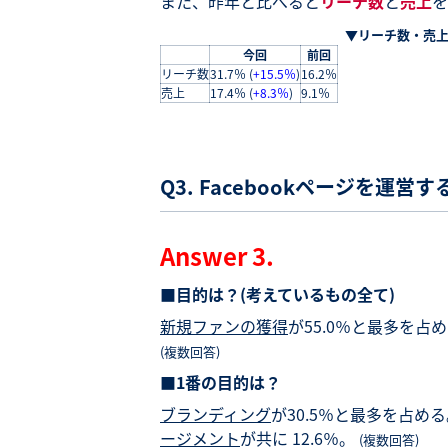
また、昨年と比べると
リーチ数
と
売上
を
▼リーチ数・売
今回
前回
リーチ数
31.7％ (
+15.5％
)
16.2％
売上
17.4％ (
+8.3％
)
9.1％
Q3. Facebookページを運
Answer 3.
■目的は？(考えているもの全て)
新規ファンの獲得
が55.0％と最多を占
(複数回答)
■1番の目的は？
ブランディング
が30.5％と最多を占め
ージメント
が共に 12.6％。
(複数回答)