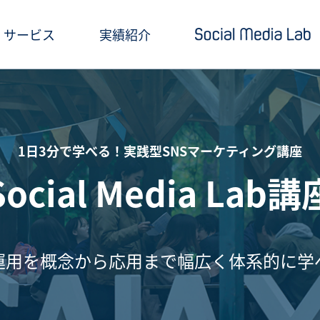
サービス
実績紹介
ショートドラマ制作
セミナー情報
SNSアカウント運用
お役立ち記事一覧
1日3分で学べる！実践型SNSマーケティング講座
クリエイティブ制作・撮影
お役立ち資料ダウン
Social Media Lab講
SNS投稿キャンペーン
Social Media Lab
炎上対策
メールマガジン
の運用を概念から応用まで幅広く体系的に学
インフルエンサーPR
SNS広告運用