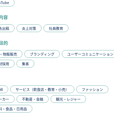
uTube
内容
告出稿
炎上対策
社員教育
目的
C・物販販売
ブランディング
ユーザーコミュニケーション
材採用
集客
oB
サービス（飲食店・教育・小売）
ファッション
ーカー
不動産・金融
観光・レジャー
料・食品・日用品