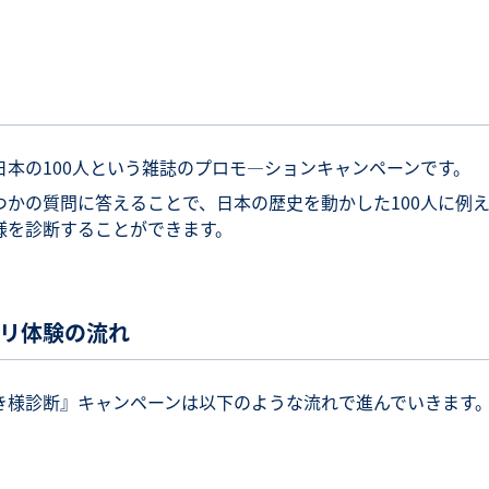
日本の100人という雑誌のプロモ―ションキャンペーンです。
つかの質問に答えることで、日本の歴史を動かした100人に例
様を診断することができます。
リ体験の流れ
き様診断』キャンペーンは以下のような流れで進んでいきます