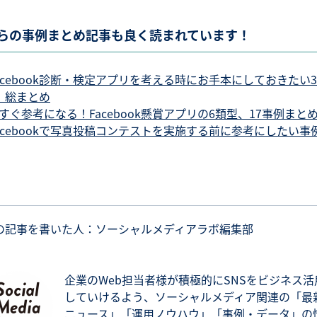
らの事例まとめ記事も良く読まれています！
acebook診断・検定アプリを考える時にお手本にしておきたい3
、総まとめ
すぐ参考になる！Facebook懸賞アプリの6類型、17事例まと
acebookで写真投稿コンテストを実施する前に参考にしたい事
の記事を書いた人：ソーシャルメディアラボ編集部
企業のWeb担当者様が積極的にSNSをビジネス活
していけるよう、ソーシャルメディア関連の「最
ニュース」「運用ノウハウ」「事例・データ」の