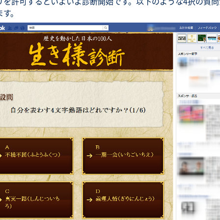
リを許可するといよいよ診断開始です。以下のような4択の質問
ます。