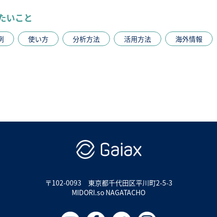
たいこと
例
使い方
分析方法
活用方法
海外情報
〒102-0093
東京都千代田区平川町2-5-3
MIDORI.so NAGATACHO