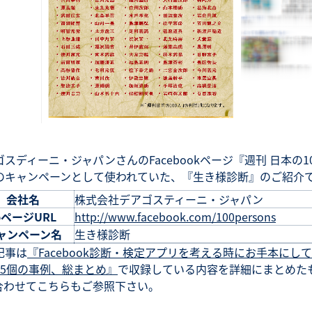
スディーニ・ジャパンさんのFacebookページ『週刊 日本の1
のキャンペーンとして使われていた、『生き様診断』のご紹介
会社名
株式会社デアゴスティーニ・ジャパン
bページURL
http://www.facebook.com/100persons
ャンペーン名
生き様診断
記事は
『Facebook診断・検定アプリを考える時にお手本にし
35個の事例、総まとめ』
で収録している内容を詳細にまとめた
合わせてこちらもご参照下さい。