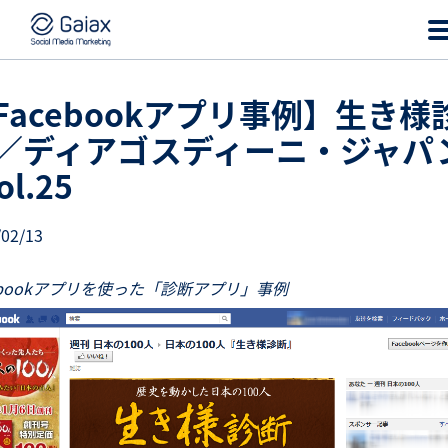
Facebookアプリ事例】生き様
／ディアゴスディーニ・ジャパ
ol.25
/02/13
cebookアプリを使った「診断アプリ」事例